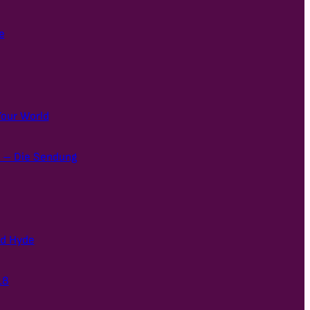
e
Your World
a – Die Sendung
nd Hyde
18