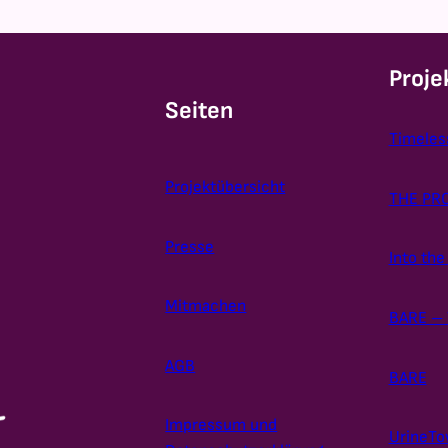
Proje
Seiten
Timeles
Projektübersicht
THE PR
Presse
Into th
Mitmachen
BARE – 
AGB
BARE
Impressum und
UrineT