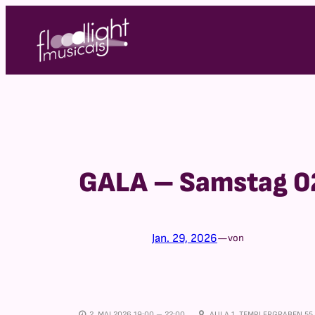
Zum
Inhalt
springen
GALA – Samstag 0
Jan. 29, 2026
—
von
2. MAI 2026 19:00 – 22:00
AULA 1, TEMPLERGRABEN 55