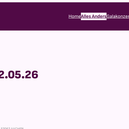
Home
Alles Anders
Galakonze
2.05.26
, 52062 AACHEN