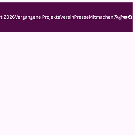
Instagram
TikTok
YouTube
Facebook
rt 2026
Vergangene Projekte
Verein
Presse
Mitmachen