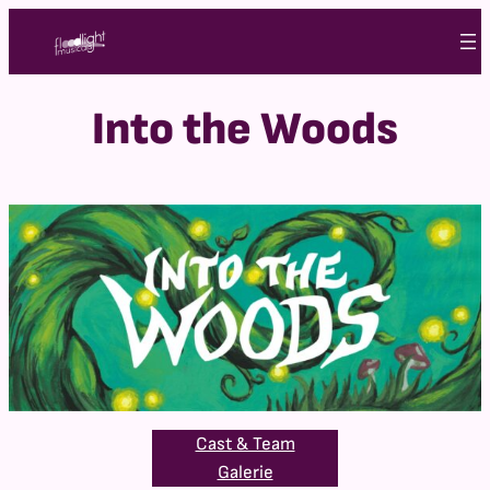
Skip
to
content
Into the Woods
Cast & Team
Galerie