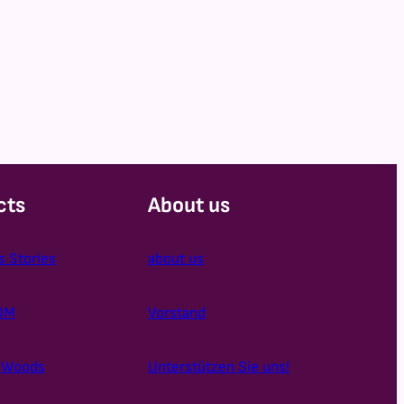
cts
About us
s Stories
about us
OM
Vorstand
e Woods
Unterstützen Sie uns!