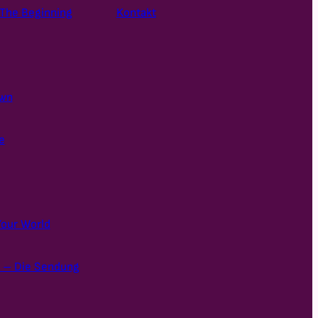
The Beginning
Kontakt
own
e
Your World
a – Die Sendung