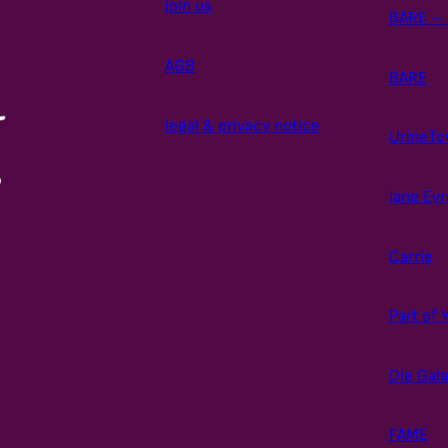
join us
BARE – 
u
AGB
BARE
g
h
legal & privacy notice
UrineT
2
Jane Eyr
4
Carrie
,
5
Part of 
0
Die Gal
FAME
€