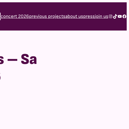
Instagram
TikTok
YouTube
Facebook
s
concert 2026
previous projects
about us
press
join us
s – Sa
6