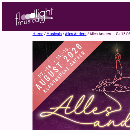
Home
/
Musicals
/
Alles Anders
/ Alles Anders – Sa 15.