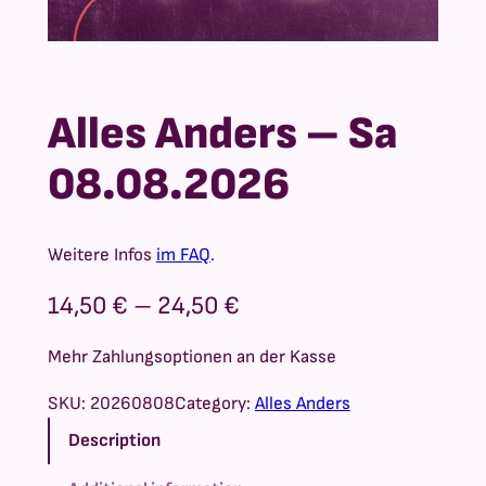
Alles Anders – Sa
08.08.2026
Weitere Infos
im FAQ
.
P
14,50
€
–
24,50
€
r
Mehr Zahlungsoptionen an der Kasse
i
SKU:
20260808
Category:
Alles Anders
c
Description
e