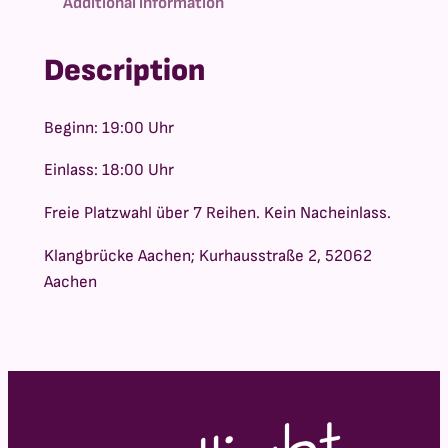
Additional information
r
a
Description
n
g
Beginn: 19:00 Uhr
e
Einlass: 18:00 Uhr
:
Freie Platzwahl über 7 Reihen. Kein Nacheinlass.
1
4
Klangbrücke Aachen; Kurhausstraße 2, 52062
Aachen
,
5
0
€